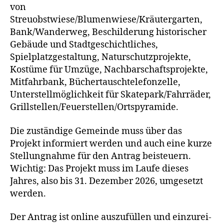
von
Streuobstwiese/Blumenwiese/Kräutergarten,
Bank/Wanderweg, Beschilderung his­to­ri­scher
Gebäude und Stadtgeschichtliches,
Spielplatzgestaltung, Naturschutzprojekte,
Kostüme für Umzüge, Nachbarschaftsprojekte,
Mitfahrbank, Büchertauschtelefonzelle,
Unterstellmöglichkeit für Skatepark/Fahrräder,
Grillstellen/Feuerstellen/Ortspyramide.
Die zustän­di­ge Gemeinde muss über das
Projekt infor­miert wer­den und auch eine kur­ze
Stellungnahme für den Antrag bei­steu­ern.
Wichtig: Das Projekt muss im Laufe die­ses
Jahres, also bis 31. Dezember 2026, umge­setzt
werden.
Der Antrag ist online aus­zu­fül­len und ein­zu­rei­