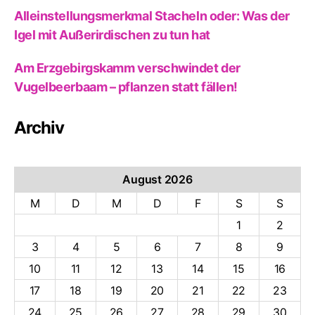
Alleinstellungsmerkmal Stacheln oder: Was der
Igel mit Außerirdischen zu tun hat
Am Erzgebirgskamm verschwindet der
Vugelbeerbaam – pflanzen statt fällen!
Archiv
August 2026
M
D
M
D
F
S
S
1
2
3
4
5
6
7
8
9
10
11
12
13
14
15
16
17
18
19
20
21
22
23
24
25
26
27
28
29
30