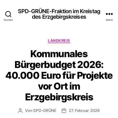
SPD-GRÜNE-Fraktion im Kreistag
des Erzgebirgskreises
Suchen
Menü
Kategorien
LANDKREIS
Kommunales
Bürgerbudget 2026:
40.000 Euro für Projekte
vor Ort im
Erzgebirgskreis
Von
SPD-GRÜNE
27. Februar 2026
Beitragsautor
Veröffentlichungsdatum