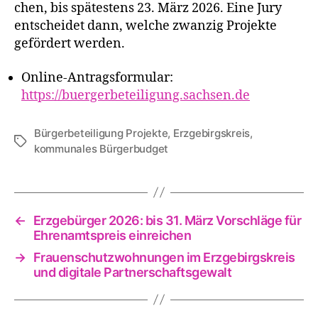
chen, bis spä­tes­tens 23. März 2026. Eine Jury
ent­schei­det dann, wel­che zwan­zig Projekte
geför­dert werden.
Online-Antragsformular:
https://buergerbeteiligung.sachsen.de
Bürgerbeteiligung Projekte
,
Erzgebirgskreis
,
Schlagwörter
kommunales Bürgerbudget
←
Erzgebürger 2026: bis 31. März Vorschläge für
Ehrenamtspreis einreichen
→
Frauenschutzwohnungen im Erzgebirgskreis
und digitale Partnerschaftsgewalt