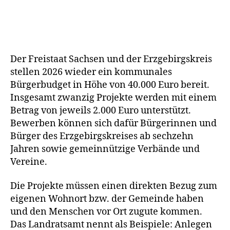
Der Freistaat Sachsen und der Erzgebirgskreis
stel­len 2026 wie­der ein kom­mu­na­les
Bürgerbudget in Höhe von 40.000 Euro bereit.
Insgesamt zwan­zig Projekte wer­den mit einem
Betrag von jeweils 2.000 Euro unter­stützt.
Bewerben kön­nen sich dafür Bürgerinnen und
Bürger des Erzgebirgskreises ab sech­zehn
Jahren sowie gemein­nüt­zi­ge Verbände und
Vereine.
Die Projekte müs­sen einen direk­ten Bezug zum
eige­nen Wohnort bzw. der Gemeinde haben
und den Menschen vor Ort zugu­te kom­men.
Das Landratsamt nennt als Beispiele: Anlegen