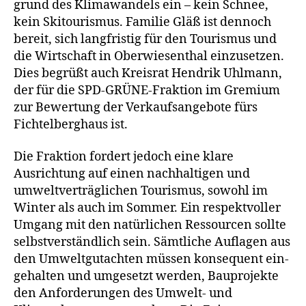
grund des Klimawandels ein – kein Schnee,
kein Skitourismus. Familie Gläß ist den­noch
bereit, sich lang­fris­tig für den Tourismus und
die Wirtschaft in Oberwiesenthal ein­zu­set­zen.
Dies begrüßt auch Kreisrat Hendrik Uhlmann,
der für die SPD-GRÜNE-Fraktion im Gremium
zur Bewertung der Verkaufsangebote fürs
Fichtelberghaus ist.
Die Fraktion for­dert jedoch eine kla­re
Ausrichtung auf einen nach­hal­ti­gen und
umwelt­ver­träg­li­chen Tourismus, sowohl im
Winter als auch im Sommer. Ein respekt­vol­ler
Umgang mit den natür­li­chen Ressourcen soll­te
selbst­ver­ständ­lich sein. Sämtliche Auflagen aus
den Umweltgutachten müs­sen kon­se­quent ein­
ge­hal­ten und umge­setzt wer­den, Bauprojekte
den Anforderungen des Umwelt- und