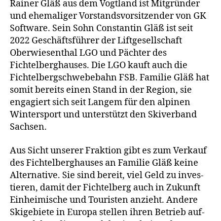
Rainer Gläß aus dem Vogtland ist Mitgründer
und ehe­ma­li­ger Vorstandsvorsitzender von GK
Software. Sein Sohn Constantin Gläß ist seit
2022 Geschäftsführer der Liftgesellschaft
Oberwiesenthal LGO und Pächter des
Fichtelberghauses. Die LGO kauft auch die
Fichtelbergschwebebahn FSB. Familie Gläß hat
somit bereits einen Stand in der Region, sie
enga­giert sich seit Langem für den alpi­nen
Wintersport und unter­stützt den Skiverband
Sachsen.
Aus Sicht unse­rer Fraktion gibt es zum Verkauf
des Fichtelberghauses an Familie Gläß kei­ne
Alternative. Sie sind bereit, viel Geld zu inves­
tie­ren, damit der Fichtelberg auch in Zukunft
Einheimische und Touristen anzieht. Andere
Skigebiete in Europa stel­len ihren Betrieb auf­