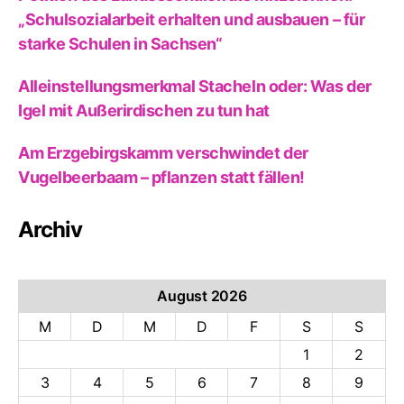
„Schulsozialarbeit erhalten und ausbauen – für
starke Schulen in Sachsen“
Alleinstellungsmerkmal Stacheln oder: Was der
Igel mit Außerirdischen zu tun hat
Am Erzgebirgskamm verschwindet der
Vugelbeerbaam – pflanzen statt fällen!
Archiv
August 2026
M
D
M
D
F
S
S
1
2
3
4
5
6
7
8
9