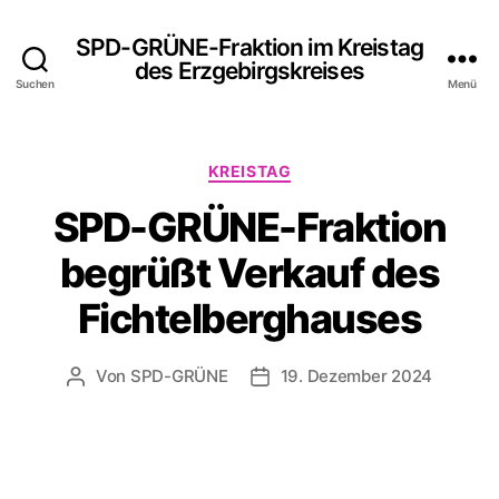
SPD-GRÜNE-Fraktion im Kreistag
des Erzgebirgskreises
Suchen
Menü
Kategorien
KREISTAG
SPD-GRÜNE-Fraktion
begrüßt Verkauf des
Fichtelberghauses
Von
SPD-GRÜNE
19. Dezember 2024
Beitragsautor
Veröffentlichungsdatum