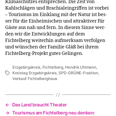
Klimaschutzes ent­spre­chen. Die Zeit von
Kahlschlägen und Brachialeingriffen ist vor­bei
– Tourismus im Einklang mit der Natur ist bes­
ser für die Einheimischen und attrak­ti­ver für
Gäste aus nah und fern. In die­sem Sinne wer­
den wir die Entwicklungen auf dem
Fichtelberg wei­ter­hin auf­merk­sam ver­fol­gen
und wün­schen der Familie Gläß bei ihrem
Fichtelberg-Projekt gutes Gelingen.
Erzgebirgskreis
,
Fichtelberg
,
Hendrik Uhlmann
,
Kreistag Erzgebirgskreis
,
SPD-GRÜNE-Fraktion
,
Schlagwörter
Verkauf Fichtelberghaus
←
Das Land braucht Theater
→
Tourismus am Fichtelberg neu denken: