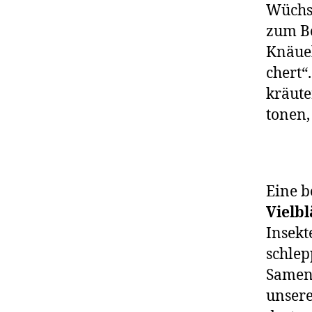
Wüchsig
zum Be
Knäuel
chert“
kräu­t
to­nen,
Eine b
Vielbl
Insekt
schlep
Samen
unse­re