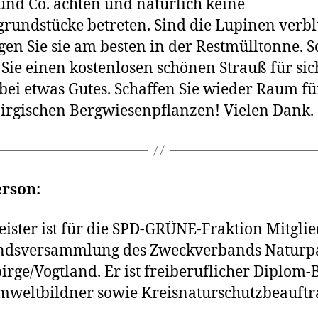
und Co. ach­ten und natür­lich kei­ne
grundstücke betre­ten. Sind die Lupinen ver­bl
r­gen Sie sie am bes­ten in der Restmülltonne. S
Sie einen kos­ten­lo­sen schö­nen Strauß für si
bei etwas Gutes. Schaffen Sie wie­der Raum fü
­bir­gi­schen Bergwiesenpflanzen! Vielen Dank.
erson:
ister ist für die SPD-GRÜNE-Fraktion Mitglie
ndsversammlung des Zweckverbands Naturp
rge/Vogtland. Er ist frei­be­ruf­li­cher Diplom-
weltbildner sowie Kreisnaturschutzbeauftra