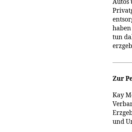
Autos 
Privat
ent­so
haben 
tun da
erz­ge
Zur P
Kay Me
Verba
Erzgebi
und Um