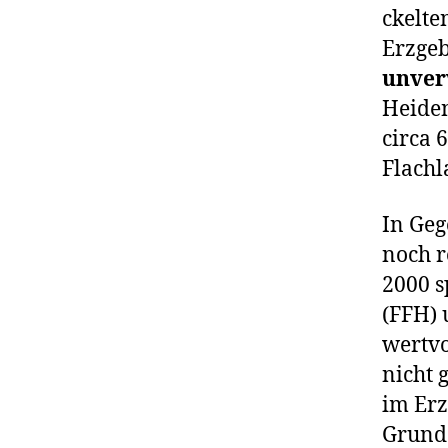
ckel­t
Erzgeb
unver­
Heiden
cir­ca
Flachl
In Geg
noch r
2000 s
(FFH) 
wert­vo
nicht 
im Erzg
Grund d