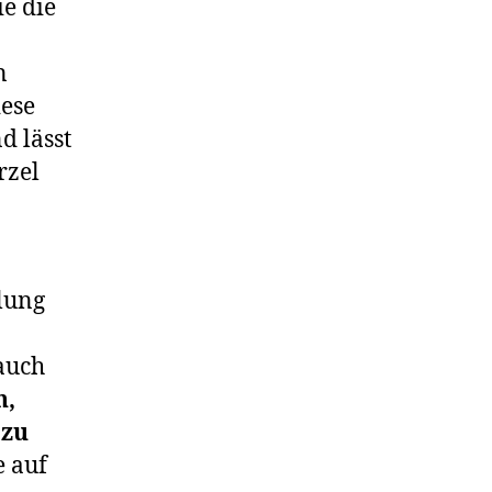
ie die
n
iese
d lässt
rzel
lung
auch
n,
 zu
e auf