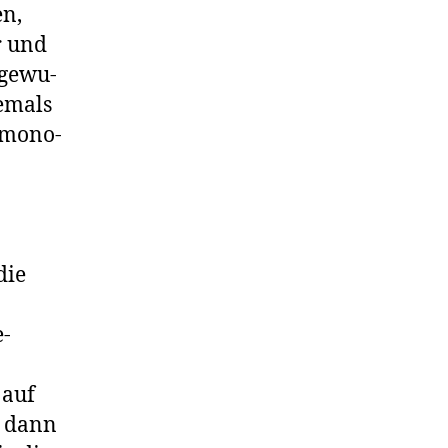
en,
r und
ge­wu­
­mals
u mono­
die
e­
 auf
ch dann