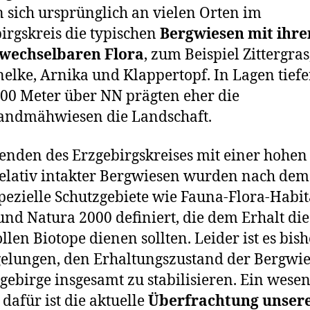
en sich ursprüng­lich an vie­len Orten im
irgskreis die typi­schen
Bergwiesen mit ihre
wech­sel­ba­ren Flora
, zum Beispiel Zittergras
elke, Arnika und Klappertopf. In Lagen tie­fe
 600 Meter über NN präg­ten eher die
andmähwiesen die Landschaft.
enden des Erzgebirgskreises mit einer hohen
ela­tiv intak­ter Bergwiesen wur­den nach dem
pe­zi­el­le Schutzgebiete wie Fauna-Flora-Habit
und Natura 2000 defi­niert, die dem Erhalt die­
l­len Biotope die­nen soll­ten. Leider ist es bis­
gelun­gen, den Erhaltungszustand der Bergwi
ebirge ins­ge­samt zu sta­bi­li­sie­ren. Ein wesent
afür ist die aktu­el­le
Überfrachtung unse­r