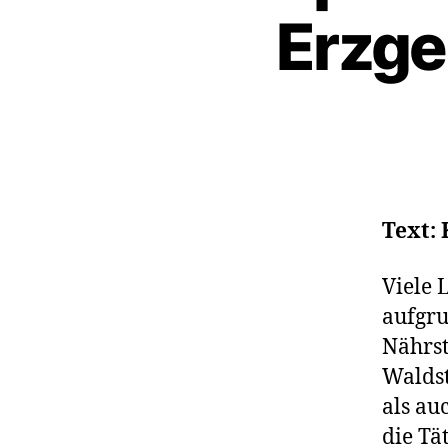
Erzge
Text: 
Viele 
auf­gr
Nährst
Waldst
als au
die Tä