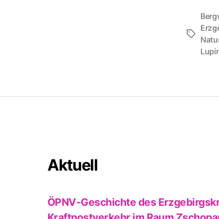
Berg
Erzg
Schlagwö
Natu
Lupi
Aktuell
ÖPNV-Geschichte des Erzgebirgskr
Kraftpostverkehr im Raum Zschopa