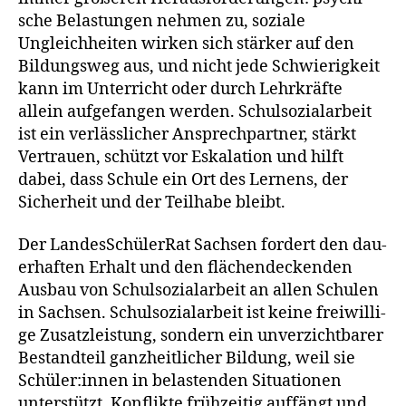
sche Belastungen neh­men zu, sozia­le
Ungleichheiten wir­ken sich stär­ker auf den
Bildungsweg aus, und nicht jede Schwierigkeit
kann im Unterricht oder durch Lehrkräfte
allein auf­ge­fan­gen wer­den. Schulsozialarbeit
ist ein ver­läss­li­cher Ansprechpartner, stärkt
Vertrauen, schützt vor Eskalation und hilft
dabei, dass Schule ein Ort des Lernens, der
Sicherheit und der Teilhabe bleibt.
Der LandesSchülerRat Sachsen for­dert den dau­
er­haf­ten Erhalt und den flä­chen­de­cken­den
Ausbau von Schulsozialarbeit an allen Schulen
in Sachsen. Schulsozialarbeit ist kei­ne frei­wil­li­
ge Zusatzleistung, son­dern ein unver­zicht­ba­rer
Bestandteil ganz­heit­li­cher Bildung, weil sie
Schüler:innen in belas­ten­den Situationen
unter­stützt, Konflikte früh­zei­tig auf­fängt und