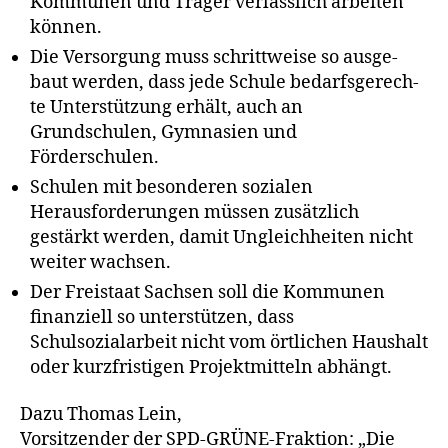
Kommunen und Träger ver­läss­lich arbei­ten
können.
Die Versorgung muss schritt­wei­se so aus­ge­
baut wer­den, dass jede Schule bedarfs­ge­rech­
te Unterstützung erhält, auch an
Grundschulen, Gymnasien und
Förderschulen.
Schulen mit beson­de­ren sozia­len
Herausforderungen müs­sen zusätz­lich
gestärkt wer­den, damit Ungleichheiten nicht
wei­ter wachsen.
Der Freistaat Sachsen soll die Kommunen
finan­zi­ell so unter­stüt­zen, dass
Schulsozialarbeit nicht vom ört­li­chen Haushalt
oder kurz­fris­ti­gen Projektmitteln abhängt.
Dazu Thomas Lein,
Vorsitzender der SPD-GRÜNE-Fraktion: „Die