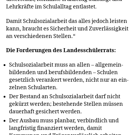
Lehrkräfte im Schulalltag entlastet.
Damit Schulsozialarbeit das alles jedoch leis­ten
kann, braucht es Sicherheit und Zuverlässigkeit
an ver­schie­de­nen Stellen.“
Die Forderungen des Landesschülerrats:
Schulsozialarbeit muss an allen – all­ge­mein­
bil­den­den und berufs­bil­den­den – Schulen
gesetz­lich ver­an­kert wer­den, nicht nur an ein­
zel­nen Schularten.
Der Bestand an Schulsozialarbeit darf nicht
gekürzt wer­den; bestehen­de Stellen müs­sen
dau­er­haft gesi­chert werden.
Der Ausbau muss plan­bar, ver­bind­lich und
lang­fris­tig finan­ziert wer­den, damit