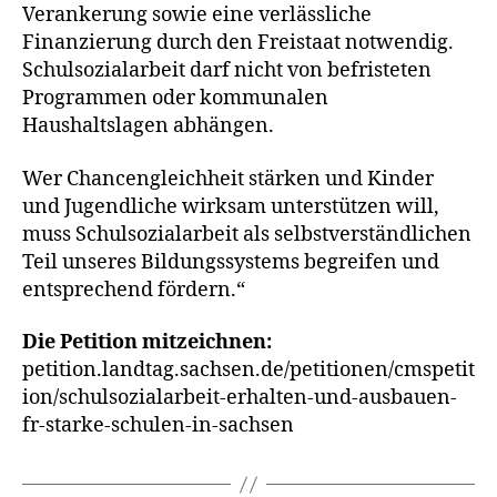
Verankerung sowie eine ver­läss­li­che
Finanzierung durch den Freistaat not­wen­dig.
Schulsozialarbeit darf nicht von befris­te­ten
Programmen oder kom­mu­na­len
Haushaltslagen abhängen.
Wer Chancengleichheit stär­ken und Kinder
und Jugendliche wirk­sam unter­stüt­zen will,
muss Schulsozialarbeit als selbst­ver­ständ­li­chen
Teil unse­res Bildungssystems begrei­fen und
ent­spre­chend fördern.“
Die Petition mit­zeich­nen:
petition.landtag.sachsen.de/petitionen/cmspetit
ion/schulsozialarbeit-erhalten-und-ausbauen-
fr-starke-schulen-in-sachsen