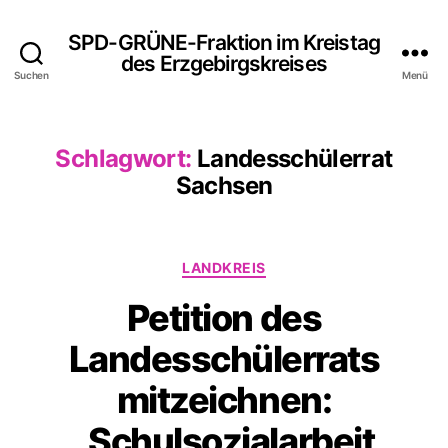
SPD-GRÜNE-Fraktion im Kreistag
des Erzgebirgskreises
Suchen
Menü
Schlagwort:
Landesschülerrat
Sachsen
Kategorien
LANDKREIS
Petition des
Landesschülerrats
mitzeichnen:
„Schulsozialarbeit