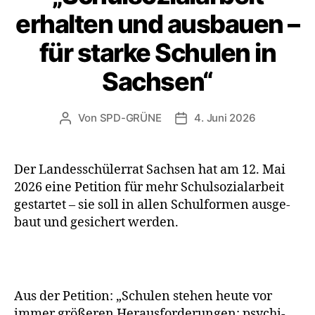
erhalten und ausbauen –
für starke Schulen in
Sachsen“
Von
SPD-GRÜNE
4. Juni 2026
Beitragsautor
Veröffentlichungsdatum
Der Landesschülerrat Sachsen hat am 12. Mai
2026 eine Petition für mehr Schulsozialarbeit
gestar­tet – sie soll in allen Schulformen aus­ge­
baut und gesi­chert werden.
Aus der Petition: „Schulen ste­hen heu­te vor
immer grö­ße­ren Herausforderungen: psy­chi­