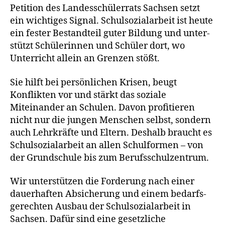
Petition des Landesschülerrats Sachsen setzt
ein wich­ti­ges Signal. Schulsozialarbeit ist heu­te
ein fes­ter Bestandteil guter Bildung und unter­
stützt Schülerinnen und Schüler dort, wo
Unterricht allein an Grenzen stößt.
Sie hilft bei per­sön­li­chen Krisen, beugt
Konflikten vor und stärkt das sozia­le
Miteinander an Schulen. Davon pro­fi­tie­ren
nicht nur die jun­gen Menschen selbst, son­dern
auch Lehrkräfte und Eltern. Deshalb braucht es
Schulsozialarbeit an allen Schulformen – von
der Grundschule bis zum Berufsschulzentrum.
Wir unter­stüt­zen die Forderung nach einer
dau­er­haf­ten Absicherung und einem bedarfs­
ge­rech­ten Ausbau der Schulsozialarbeit in
Sachsen. Dafür sind eine gesetz­li­che