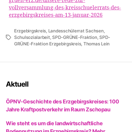
gruen-erz.de/unsere-rede-zur-
vollversammlung-des-kreisschuelerrats-des-
erzgebirgskreises-am-13-januar-2026
Erzgebirgskreis
,
Landesschülerrat Sachsen
,
Schulsozialarbeit
,
SPD-GRÜNE-Fraktion
,
SPD-
Schlagwörter
GRÜNE-Fraktion Erzgebirgskreis
,
Thomas Lein
Aktuell
ÖPNV-Geschichte des Erzgebirgskreises: 100
Jahre Kraftpostverkehr im Raum Zschopau
Wie steht es um die landwirtschaftliche
Bodennutzung im Erzgebirgskreis? Mehr