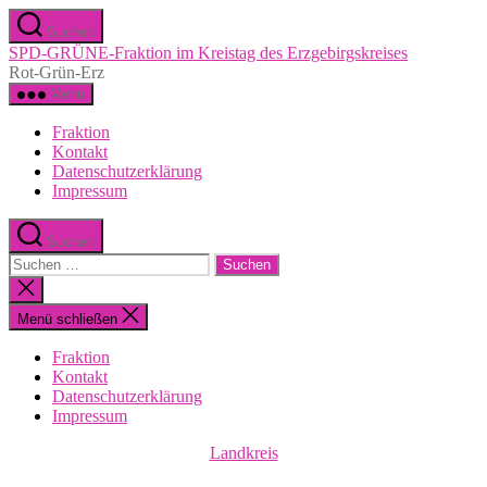
Zum
Suchen
Inhalt
SPD-GRÜNE-Fraktion im Kreistag des Erzgebirgskreises
springen
Rot-Grün-Erz
Menü
Fraktion
Kontakt
Datenschutzerklärung
Impressum
Suchen
Suchen
nach:
Suche
schließen
Menü schließen
Fraktion
Kontakt
Datenschutzerklärung
Impressum
Kategorien
Landkreis