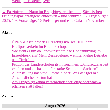
Welttag der Bienen
,
Wie
←
Faszinierende Natur im Erzgebirgskreis bei den „Sächsischen
Frühlingsspaziergängen“ entdecken – und schützen!
→
Erzgebürger
2025: 103 Vorschläge, 10 Preisträger und eine Gala im November
Aktuell
ÖPNV-Geschichte des Erzgebirgskreises: 100 Jahre
Kraftpostverkehr im Raum Zschopau
Wie steht es um die landwirtschaftliche Bodennutzung im
Erzgebirgskreis? Mehr Zersiedelung, weniger kleine Betriebe
und Tierhaltung
Petition des Landesschülerrats mitzeichnen: „Schulsozialarbeit
erhalten und ausbauen – für starke Schulen in Sachsen“
Alleinstellungsmerkmal Stacheln oder: Was der Igel mit
Außerirdischen zu tun hat
Am Erzgebirgskamm verschwindet der Vugelbeerbaam –
pflanzen statt fällen!
Archiv
August 2026