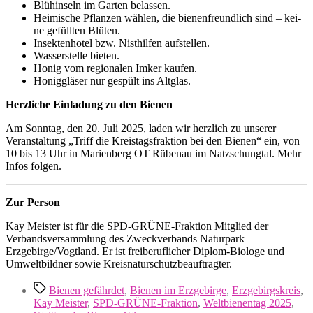
Blühinseln im Garten belassen.
Heimische Pflanzen wäh­len, die bie­nen­freund­lich sind – kei­
ne gefüll­ten Blüten.
Insektenhotel bzw. Nisthilfen aufstellen.
Wasserstelle bie­ten.
Honig vom regio­na­len Imker kaufen.
Honiggläser nur gespült ins Altglas.
Herzliche Einladung zu den Bienen
Am Sonntag, den 20. Juli 2025, laden wir herz­lich zu unse­rer
Veranstaltung „Triff die Kreistagsfraktion bei den Bienen“ ein, von
10 bis 13 Uhr in Marienberg OT Rübenau im Natzschungtal. Mehr
Infos folgen.
Zur Person
Kay Meister ist für die SPD-GRÜNE-Fraktion Mitglied der
Verbandsversammlung des Zweckverbands Naturpark
Erzgebirge/Vogtland. Er ist frei­be­ruf­li­cher Diplom-Biologe und
Umweltbildner sowie Kreisnaturschutzbeauftragter.
Schlagwörter
Bienen gefährdet
,
Bienen im Erzgebirge
,
Erzgebirgskreis
,
Kay Meister
,
SPD-GRÜNE-Fraktion
,
Weltbienentag 2025
,