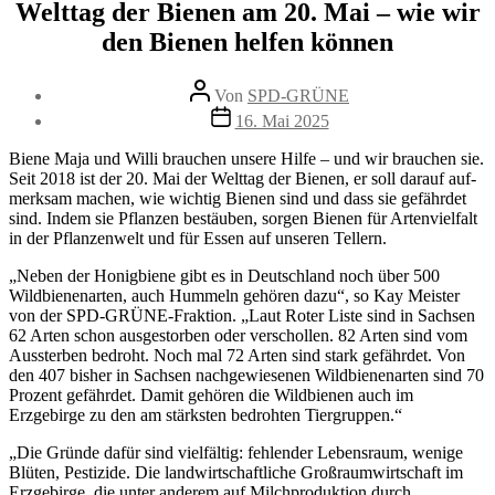
Welttag der Bienen am 20. Mai – wie wir
den Bienen helfen können
Beitragsautor
Von
SPD-GRÜNE
Veröffentlichungsdatum
16. Mai 2025
Biene Maja und Willi brau­chen unse­re Hilfe – und wir brau­chen sie.
Seit 2018 ist der 20. Mai der Welttag der Bienen, er soll dar­auf auf­
merk­sam machen, wie wich­tig Bienen sind und dass sie gefähr­det
sind. Indem sie Pflanzen bestäu­ben, sor­gen Bienen für Artenvielfalt
in der Pflanzenwelt und für Essen auf unse­ren Tellern.
„Neben der Honigbiene gibt es in Deutschland noch über 500
Wildbienenarten, auch Hummeln gehö­ren dazu“, so Kay Meister
von der SPD-GRÜNE-Fraktion. „Laut Roter Liste sind in Sachsen
62 Arten schon aus­ge­stor­ben oder ver­schol­len. 82 Arten sind vom
Aussterben bedroht. Noch mal 72 Arten sind stark gefähr­det. Von
den 407 bis­her in Sachsen nach­ge­wie­se­nen Wildbienenarten sind 70
Prozent gefähr­det. Damit gehö­ren die Wildbienen auch im
Erzgebirge zu den am stärks­ten bedroh­ten Tiergruppen.“
„Die Gründe dafür sind viel­fäl­tig: feh­len­der Lebensraum, weni­ge
Blüten, Pestizide. Die land­wirt­schaft­li­che Großraumwirtschaft im
Erzgebirge, die unter ande­rem auf Milchproduktion durch