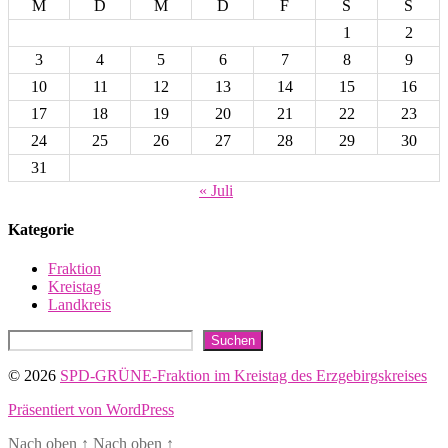
M
D
M
D
F
S
S
1
2
3
4
5
6
7
8
9
10
11
12
13
14
15
16
17
18
19
20
21
22
23
24
25
26
27
28
29
30
31
« Juli
Kategorie
Fraktion
Kreistag
Landkreis
Suchen
Suchen
© 2026
SPD-GRÜNE-Fraktion im Kreistag des Erzgebirgskreises
Präsentiert von WordPress
Nach oben
↑
Nach oben
↑