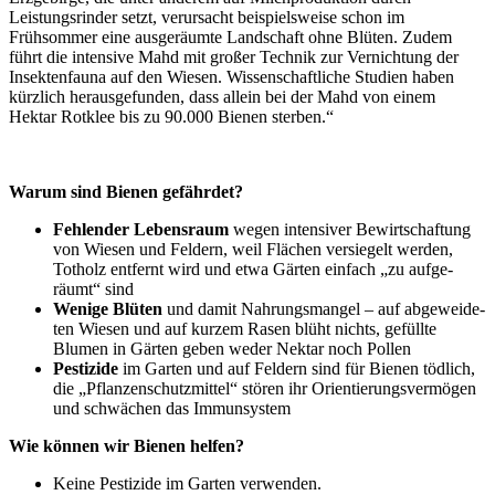
Leistungsrinder setzt, ver­ur­sacht bei­spiels­wei­se schon im
Frühsommer eine aus­ge­räum­te Landschaft ohne Blüten. Zudem
führt die inten­si­ve Mahd mit gro­ßer Technik zur Vernichtung der
Insektenfauna auf den Wiesen. Wissenschaftliche Studien haben
kürz­lich her­aus­ge­fun­den, dass allein bei der Mahd von einem
Hektar Rotklee bis zu 90.000 Bienen sterben.“
Warum sind Bienen gefährdet?
Fehlender Lebensraum
wegen inten­si­ver Bewirtschaftung
von Wiesen und Feldern, weil Flächen ver­sie­gelt wer­den,
Totholz ent­fernt wird und etwa Gärten ein­fach „zu auf­ge­
räumt“ sind
Wenige Blüten
und damit Nahrungsmangel – auf abge­wei­de­
ten Wiesen und auf kur­zem Rasen blüht nichts, gefüll­te
Blumen in Gärten geben weder Nektar noch Pollen
Pestizide
im Garten und auf Feldern sind für Bienen töd­lich,
die „Pflanzenschutzmittel“ stö­ren ihr Orientierungsvermögen
und schwä­chen das Immunsystem
Wie kön­nen wir Bienen helfen?
Keine Pestizide im Garten verwenden.