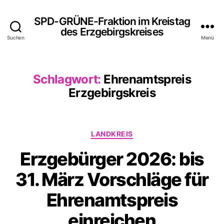
SPD-GRÜNE-Fraktion im Kreistag
des Erzgebirgskreises
Suchen
Menü
Schlagwort:
Ehrenamtspreis
Erzgebirgskreis
Kategorien
LANDKREIS
Erzgebürger 2026: bis
31. März Vorschläge für
Ehrenamtspreis
einreichen