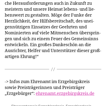
che Herausforderungen auch in Zukunft zu
meis­tern und unse­re Heimat lebens- und lie­
bens­wert zu gestal­ten. Möge der Funke der
Herzlichkeit, der Hilfsbereitschaft, des unei­
gen­nüt­zi­gen Einsatzes der Geehrten und
Nominierten auf vie­le Mitmenschen über­sprin­
gen und sich zu einem Feuer des Gemeinsinns
ent­wi­ckeln. Ein gro­ßes Dankeschön an die
Ausrichter, Helfer und Unterstützer die­ser groß­
ar­ti­gen Ehrung!“
-> Infos zum Ehrenamt im Erzgebirgskreis
sowie Preisträgerinnen und Preisträger
„Erzgebürger“:
ehrenamt.erzgebirgskreis.de