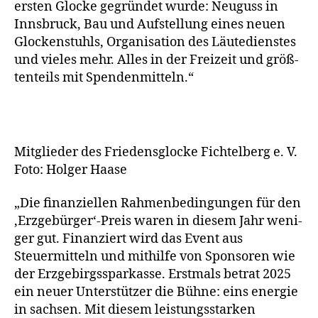
ers­ten Glocke gegrün­det wur­de: Neuguss in
Innsbruck, Bau und Aufstellung eines neu­en
Glockenstuhls, Organisation des Läutedienstes
und vie­les mehr. Alles in der Freizeit und größ­
ten­teils mit Spendenmitteln.“
Mitglieder des Friedensglocke Fichtelberg e. V.
Foto: Holger Haase
„Die finan­zi­el­len Rahmenbedingungen für den
‚Erzgebürger‘-Preis waren in die­sem Jahr weni­
ger gut. Finanziert wird das Event aus
Steuermitteln und mit­hil­fe von Sponsoren wie
der Erzgebirgssparkasse. Erstmals betrat 2025
ein neu­er Unterstützer die Bühne: eins ener­gie
in sach­sen. Mit die­sem leis­tungs­star­ken