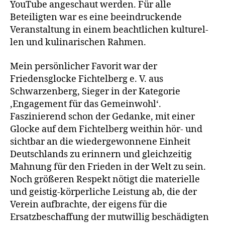
YouTube ange­schaut wer­den. Für alle
Beteiligten war es eine beein­dru­cken­de
Veranstaltung in einem beacht­li­chen kul­tu­rel­
len und kuli­na­ri­schen Rahmen.
Mein per­sön­li­cher Favorit war der
Friedensglocke Fichtelberg e. V. aus
Schwarzenberg, Sieger in der Kategorie
‚Engagement für das Gemeinwohl‘.
Faszinierend schon der Gedanke, mit einer
Glocke auf dem Fichtelberg weit­hin hör- und
sicht­bar an die wie­der­ge­won­ne­ne Einheit
Deutschlands zu erin­nern und gleich­zei­tig
Mahnung für den Frieden in der Welt zu sein.
Noch grö­ße­ren Respekt nötigt die mate­ri­el­le
und geis­tig-kör­per­li­che Leistung ab, die der
Verein auf­brach­te, der eigens für die
Ersatzbeschaffung der mut­wil­lig beschä­dig­ten