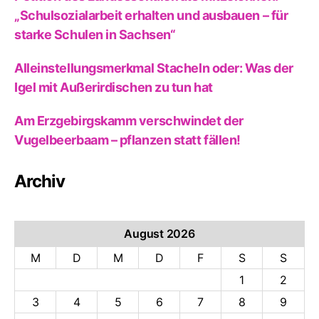
„Schulsozialarbeit erhalten und ausbauen – für
starke Schulen in Sachsen“
Alleinstellungsmerkmal Stacheln oder: Was der
Igel mit Außerirdischen zu tun hat
Am Erzgebirgskamm verschwindet der
Vugelbeerbaam – pflanzen statt fällen!
Archiv
August 2026
M
D
M
D
F
S
S
1
2
3
4
5
6
7
8
9