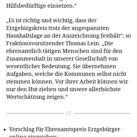
Hilfsbedürftige einsetzen.“
„Es ist rich­tig und wich­tig, dass der
Erzgebirgskreis trotz der ange­spann­ten
Haushaltslage an der Auszeichnung fest­hält“, so
Fraktionsvorsitzender Thomas Lein. „Die
ehren­amt­lich täti­gen Menschen sind für den
Zusammenhalt in unse­rer Gesellschaft von
wesent­li­cher Bedeutung. Sie über­neh­men
Aufgaben, wel­che die Kommunen selbst nicht
stem­men kön­nen. Vor ihrer Arbeit kön­nen wir
nur den Hut zie­hen und unse­re aller­höchs­te
Wertschätzung zeigen.“
Vorschlag für Ehrenamtspreis Erzgebürger